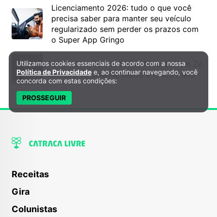
Licenciamento 2026: tudo o que você
precisa saber para manter seu veículo
regularizado sem perder os prazos com
o Super App Gringo
6º DH Fest tem show na faixa de Tom Zé,
Utilizamos cookies essenciais de acordo com a nossa
Política de Privacidade e Cookies
Política de Privacidade
e, ao continuar navegando, você
mostra de cinema, teatro e muito mais!
concorda com estas condições:
PROSSEGUIR
Receitas
Gira
Colunistas