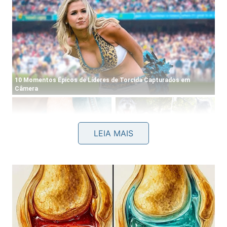
LEIA MAIS
Como consequência, o corpo ganha
mais
flexibilidade global
e
amplitude de movimento
funcional
, facilitando tarefas simples como se
abaixar, alcançar objetos em prateleiras altas ou
girar o tronco sem desconforto. Para organizar