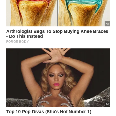
melhor essa prática logo ao acordar, vale conhecer
quais grupos musculares merecem maior atenção
diária.
O alongamento matinal melhora a circulação e a postura
facilitando o dia a dia.
Imagem gerada por inteligência artificial
Quais grupos musculares devo
alongar ao acordar?