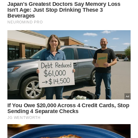
movimentos de agachar e dar passos mais
longos.
Posterior e anterior de coxas
isquiotibiais e
quadríceps são essenciais para caminhar e subir
escadas, e quando menos encurtados reduzem
sobrecarga em joelhos e região lombar.
Panturrilhas e pés
importantes para circulação
de retorno e sustentação do peso corporal,
ajudam a prevenir torções, tendinites e dores
plantares em quem passa muitas horas em pé.
Quanto tempo de alongamento
matinal é realmente necessário?
O tempo mínimo de
15 minutos de alongamento ao
acordar
está ligado ao comportamento dos
músculos e dos tecidos conjuntivos, que precisam
de repetições e permanência em cada postura para