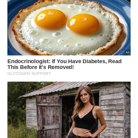
ganhar flexibilidade com segurança. Em geral, cada
alongamento estático deve ser mantido por cerca
de
15 a 30 segundos
, o que permite que o corpo
reduza a tensão inicial sem risco exagerado.
Integrar esses minutos de permanência na sua rotina