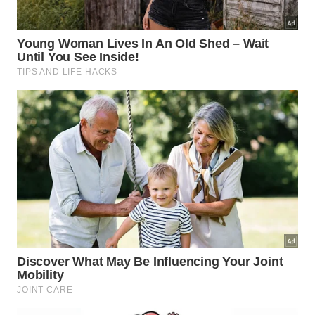
matinal fica muito mais simples com uma condução
profissional. O @
DrRodrigoLopes
apresenta uma
série completa de exercícios que respeitam o ritmo
dos seus tecidos conjuntivos, ideal para quem quer
começar o dia com menos tensão:
Como o alongamento matinal
influencia o estresse e o humor?