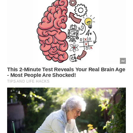
Além dos efeitos físicos, o
alongamento matinal
tem impacto direto na saúde mental, pois combina
movimentos lentos com respiração profunda e
consciente, o que ajuda a reduzir a liberação de
hormônios ligados ao estresse e a estimular
substâncias associadas ao bem estar, como
endorfinas. Isso diminui a ansiedade logo pela
manhã e traz sensação de maior controle sobre o
próprio dia.
Reservar alguns minutos para cuidar do corpo ao
despertar funciona como um momento de
autocuidado que ancora um humor mais positivo.
Com a repetição diária, o cérebro passa a associar
essa prática a uma pausa restauradora, favorecendo
uma rotina mais estável, menos tensa e com mais
disposição para lidar com as tarefas de trabalho,
estudo e casa.