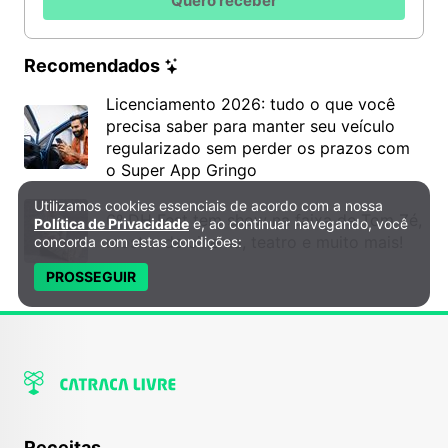
Quero receber
Recomendados
Licenciamento 2026: tudo o que você
precisa saber para manter seu veículo
regularizado sem perder os prazos com
o Super App Gringo
Utilizamos cookies essenciais de acordo com a nossa
Política de Privacidade e Cookies
6º DH Fest tem show na faixa de Tom Zé,
Política de Privacidade
e, ao continuar navegando, você
mostra de cinema, teatro e muito mais!
concorda com estas condições:
PROSSEGUIR
Receitas