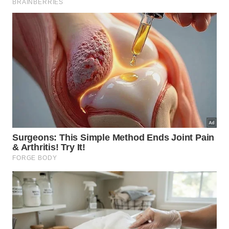
Para que o
alongamento matinal completo
cumpra
seu papel, é importante incluir os principais grupos
usados nas atividades diárias, contemplando parte
superior, inferior e região central do corpo. A ideia é
realizar movimentos simples e controlados,
respeitando limites individuais e evitando qualquer
sensação de dor.