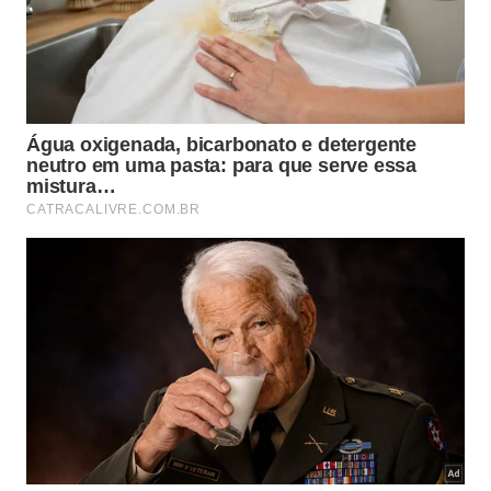
Os grupos musculares mais relevantes podem ser
trabalhados de forma equilibrada na rotina da
manhã:
Cervical e ombros
região do pescoço, trapézio e
escápulas, muito exigida no uso de computador e
celular, quando bem alongada ganha mais
mobilidade
e sofre menos sobrecarga.
Coluna torácica e lombar
responsável pela
postura ao sentar, ficar em pé e carregar objetos,
quando alongada distribui melhor as forças e
amplia a
amplitude de flexão, extensão e
rotação do tronco
.
Quadris e glúteos
fundamentais para
estabilidade do tronco e alinhamento da pelve,
protegem lombar e joelhos e facilitam