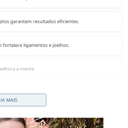
ptos garantem resultados eficientes.
fortalece ligamentos e joelhos.
 melhora a mente.
fibras dos membros inferiores.
EIA MAIS
 lesões musculares graves?
e os impactos negativos nas articulações inferiores