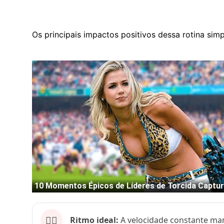
Os principais impactos positivos dessa rotina simpl
🏃‍♂️
Ritmo ideal:
A velocidade constante ma