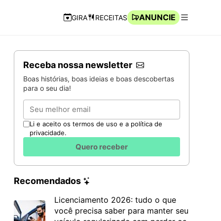
ANUNCIE
GIRA
RECEITAS
Navegação Rápida
Abrir men
Receba nossa newsletter
Boas histórias, boas ideias e boas descobertas
para o seu dia!
Email
Li e aceito os termos de uso e a política de
privacidade.
Quero receber
Recomendados
Licenciamento 2026: tudo o que
você precisa saber para manter seu