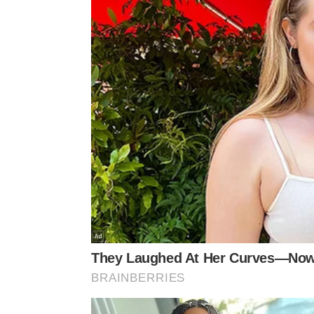
durante o trajeto escolhido. Praticar a movimentaç
previne torções dolorosas no
tornozelo
de forma 
Além disso, manter o corpo devidamente hidratado 
musculares em dias quentes. Frutas leves ingerida
necessário para evitar episódios de fraqueza ou
t