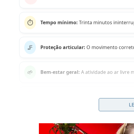
⏱️
Tempo mínimo:
Trinta minutos ininterru
🦵
Proteção articular:
O movimento correto 
🌱
Bem-estar geral:
A atividade ao ar livre
💪
Massa muscular:
O esforço preserva as 
L
Quais cuidados estruturais evitam
A escolha adequada do calçado reduz drasticament