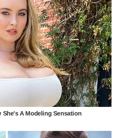
ão em locais planos ajuda a estabilizar os passos e
bastante
eficiente
e segura.
assegura a contratilidade correta das fibras
s antes do treino fornecem o suporte energético
ontura
súbita sob o
sol
forte.