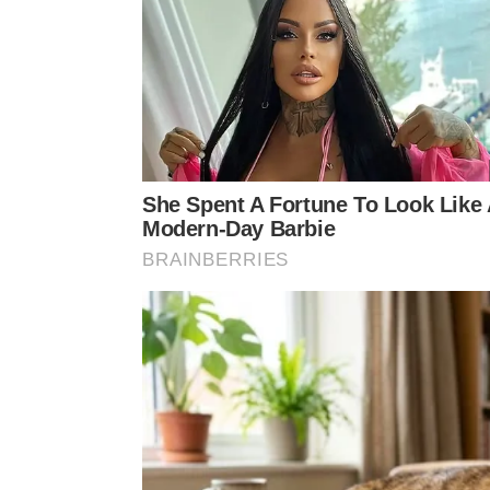
Assista às recomendações completas enviadas por
Pernambuco do YouTube
: