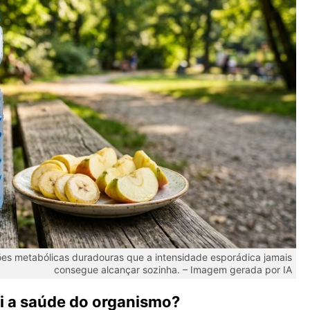
es metabólicas duradouras que a intensidade esporádica jamais
consegue alcançar sozinha. – Imagem gerada por IA
i a saúde do organismo?