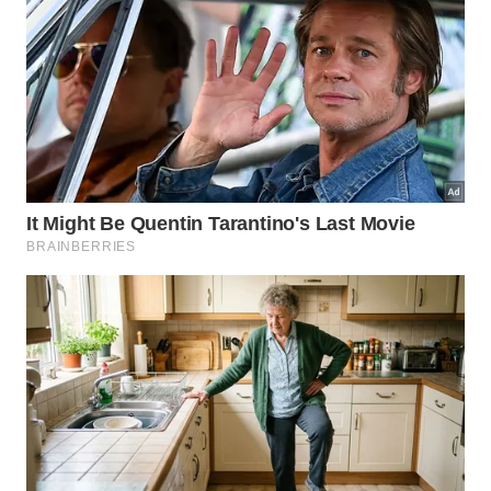
Sabonetes suaves e hidratantes são essenciais para a
saúde da pele madura.
Imagem gerada por inteligência artificial
Hábitos simples para toalha,
hidratação e proteção da barreira
cutânea
Além da água e do sabonete, alguns hábitos diários
potencializam a higiene da pele madura. Ajustes na
forma de secar o rosto, no uso da toalha e na