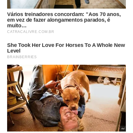
aplicação de hidratantes ajudam a manter a barreira
cutânea íntegra e a reduzir a perda de água ao
longo do dia.
Esses hábitos são fáceis de incluir na rotina e
podem ser seguidos sem necessidade de produtos
caros, apenas com atenção à delicadeza dos
movimentos e à escolha de bons hidratantes:
Secar o rosto com toques suaves
, evitando
atrito excessivo com a toalha.
Reservar uma toalha exclusiva para o rosto
,
sempre limpa e bem seca.
Hidratar logo após a limpeza
, com a pele ainda
levemente úmida.
Preferir hidratantes com ceramidas, ácido
hialurônico e niacinamida
.
Limitar a duas lavagens diárias
na maioria dos