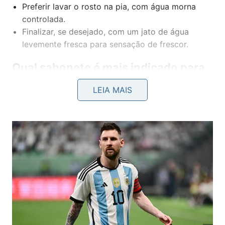
Preferir lavar o rosto na pia, com água morna
controlada.
Finalizar, se desejado, com um jato de água
levemente fresca para sensação de frescor.
Qual sabonete é mais indicado para
a higiene da pele madura?
LEIA MAIS
A escolha do
sabonete facial
faz grande diferença
na limpeza diária. Para a
higiene da pele madura
,
são preferíveis produtos suaves, com pH próximo
ao da pele e fórmulas que não removam totalmente
a oleosidade natural, como géis cremosos, loções
de limpeza e espumas leves.
Rótulos com termos como
limpeza suave
,
pele
sensível
ou
hidratante
costumam ser boas opções.
Também vale priorizar fórmulas com glicerina e