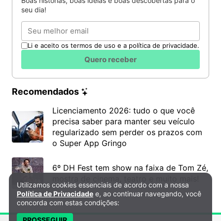
Boas histórias, boas ideias e boas descobertas para o
seu dia!
Email
Li e aceito os termos de uso e a política de privacidade.
Quero receber
Recomendados
Licenciamento 2026: tudo o que você
precisa saber para manter seu veículo
regularizado sem perder os prazos com
o Super App Gringo
6º DH Fest tem show na faixa de Tom Zé,
mostra de cinema, teatro e muito mais!
Utilizamos cookies essenciais de acordo com a nossa
Política de Privacidade e Cookies
Política de Privacidade
e, ao continuar navegando, você
concorda com estas condições:
PROSSEGUIR