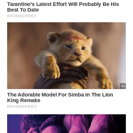
casos, manhã e noite.
Com esses pequenos ajustes, a rotina de limpeza
deixa de ser apenas funcional e se torna um
verdadeiro gesto de cuidado. A constância nessas
práticas ajuda a preservar a elasticidade e o viço
natural, provando que, para uma pele madura
saudável, a delicadeza e a frequência correta são
tão importantes quanto os produtos que você
utiliza.