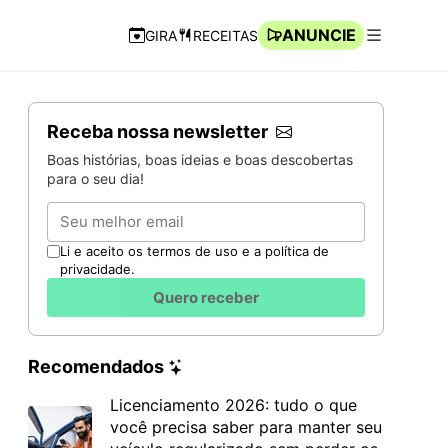
ANUNCIE
GIRA
RECEITAS
Navegação Rápida
Abrir men
Receba nossa newsletter
Boas histórias, boas ideias e boas descobertas
para o seu dia!
Email
Li e aceito os termos de uso e a política de
privacidade.
Quero receber
Recomendados
Licenciamento 2026: tudo o que
você precisa saber para manter seu