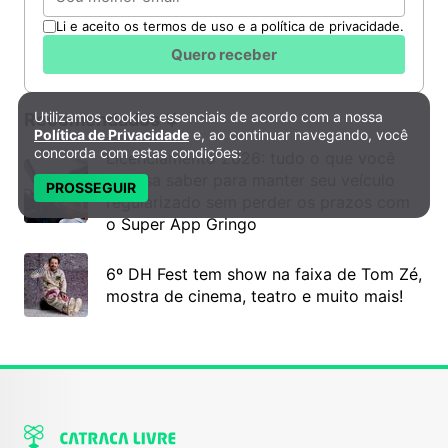
Li e aceito os termos de uso e a política de privacidade.
Quero receber
Utilizamos cookies essenciais de acordo com a nossa
Recomendados
Política de Privacidade e Cookies
Política de Privacidade
e, ao continuar navegando, você
concorda com estas condições:
Licenciamento 2026: tudo o que você
precisa saber para manter seu veículo
PROSSEGUIR
regularizado sem perder os prazos com
o Super App Gringo
6º DH Fest tem show na faixa de Tom Zé,
mostra de cinema, teatro e muito mais!