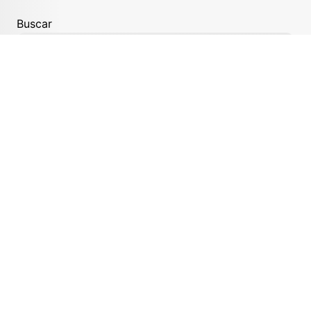
Buscar
Editoriais
As melhores soluções sustentáveis
Bem-Estar
Carreira
Catraquinha
Causando
Cidadania
Criatividade
Economize
Educação
Entretenimento
Estilo