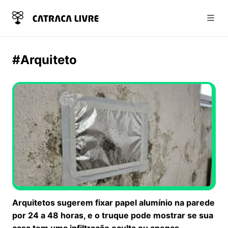
Abri
#Arquiteto
Arquitetos sugerem fixar papel alumínio na parede
por 24 a 48 horas, e o truque pode mostrar se sua
casa tem uma infiltração oculta ou apenas