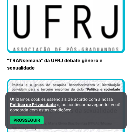
“TRANsemana” da UFRJ debate gênero e
sexualidade
Utilizamos cookies essenciais de acordo com a nossa
Política de Privacidade e Cookies
Política de Privacidade
e, ao continuar navegando, você
concorda com estas condições:
PROSSEGUIR