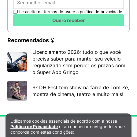
Li e aceito os termos de uso e a política de privacidade.
Quero receber
Recomendados
Licenciamento 2026: tudo o que você
precisa saber para manter seu veículo
regularizado sem perder os prazos com
o Super App Gringo
6º DH Fest tem show na faixa de Tom Zé,
mostra de cinema, teatro e muito mais!
Utilizamos cookies essenciais de acordo com a nossa
Política de Privacidade e Cookies
Política de Privacidade
e, ao continuar navegando, você
concorda com estas condições: