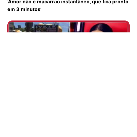
‘Amor não é macarrão instantâneo, que fica pronto
em 3 minutos’
Carnaval: fantasia de Ivete Sangalo parindo viraliza
na internet