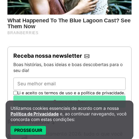
Receba nossa newsletter
Boas histórias, boas ideias e boas descobertas para o
seu dia!
Email
Li e aceito os termos de uso e a política de privacidade.
Quero receber
Utilizamos cookies essenciais de acordo com a nossa
Política de Privacidade e Cookies
Política de Privacidade
e, ao continuar navegando, você
concorda com estas condições:
Recomendados
PROSSEGUIR
Licenciamento 2026: tudo o que você