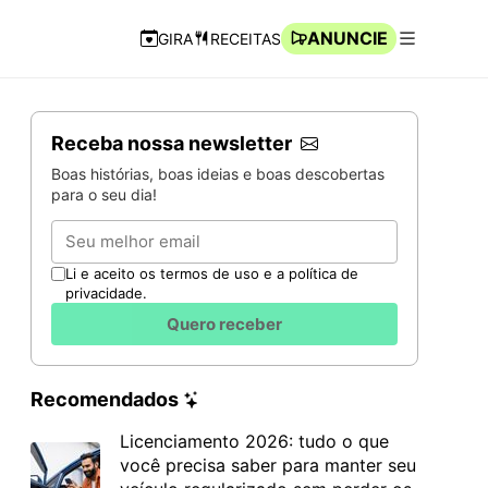
ANUNCIE
GIRA
RECEITAS
Navegação Rápida
Abrir men
Receba nossa newsletter
Boas histórias, boas ideias e boas descobertas
para o seu dia!
Email
Li e aceito os termos de uso e a política de
privacidade.
Quero receber
Recomendados
Licenciamento 2026: tudo o que
você precisa saber para manter seu