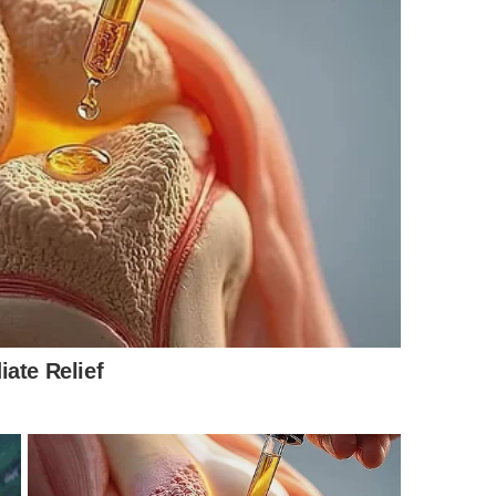
entes ambientes.
rofissionais de
saúde
, destacam-se:
urrilhas mais fortes facilitam levantar da cadeira,