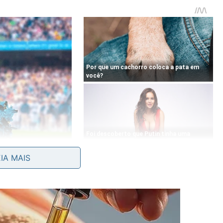
EIA MAIS
o
o step para a terceira idade?
nvolvendo vários aspectos da funcionalidade do corpo.
ndo limites, pode colaborar para preservar a