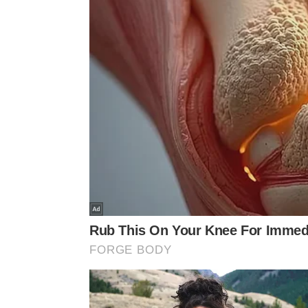
independência e a confiança ao caminhar em difer
Entre os efeitos frequentemente observados por p
Fortalecimento muscular:
coxas, glúteos e pant
caminhar e subir escadas.