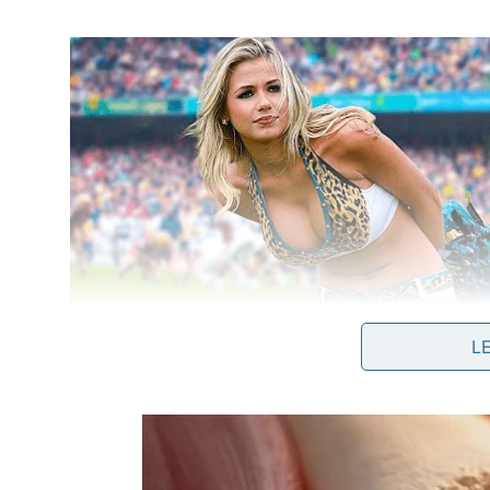
L
https://www.youtube.com/watch?v=N3b8K2m_L4
Quais são os principais benefícios d
Os ganhos do step vão além da queima calórica, e
A prática regular, feita com orientação e respeita