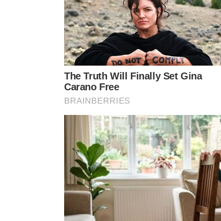
Melhora do equilíbrio e coordenação:
alternar 
estabilidade postural.
Estímulo cardiovascular:
subir e descer degrau
ajudando coração e pulmões.
Manutenção óssea:
o impacto leve e repetido 
óssea.
Aumento da autonomia:
mais força e resistênc