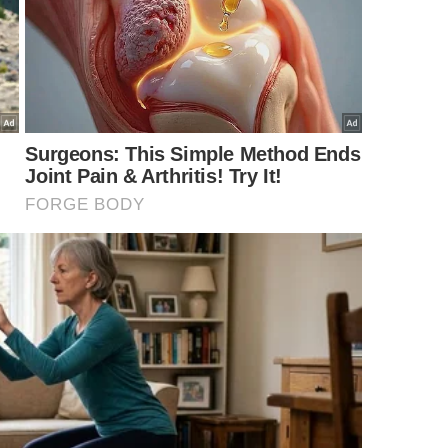
as pernas e manter o tronco alinhado treina a
s eleva a frequência cardíaca de forma moderada,
pode auxiliar na proteção contra a perda de massa
ia tornam tarefas diárias menos cansativas.