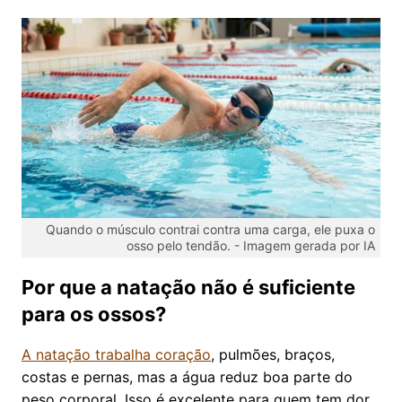
Quando o músculo contrai contra uma carga, ele puxa o
osso pelo tendão. -
Imagem gerada por IA
Por que a natação não é suficiente
para os ossos?
A natação trabalha coração
, pulmões, braços,
costas e pernas, mas a água reduz boa parte do
peso corporal. Isso é excelente para quem tem dor