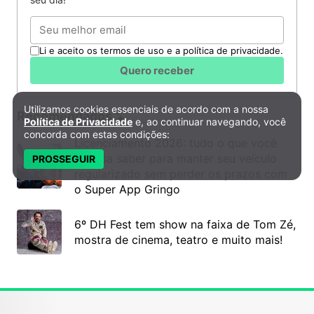
Email
Li e aceito os termos de uso e a política de privacidade.
Quero receber
Utilizamos cookies essenciais de acordo com a nossa
Política de Privacidade e Cookies
Recomendados
Política de Privacidade
e, ao continuar navegando, você
concorda com estas condições:
Licenciamento 2026: tudo o que você
precisa saber para manter seu veículo
PROSSEGUIR
regularizado sem perder os prazos com
o Super App Gringo
6º DH Fest tem show na faixa de Tom Zé,
mostra de cinema, teatro e muito mais!