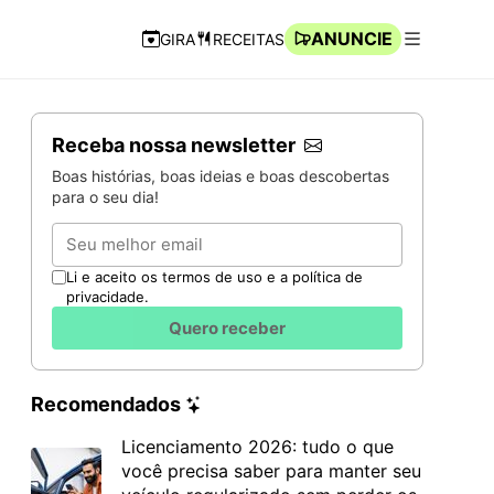
ANUNCIE
GIRA
RECEITAS
Navegação Rápida
Abrir men
Receba nossa newsletter
Boas histórias, boas ideias e boas descobertas
para o seu dia!
Email
Li e aceito os termos de uso e a política de
privacidade.
Quero receber
Recomendados
Licenciamento 2026: tudo o que
você precisa saber para manter seu