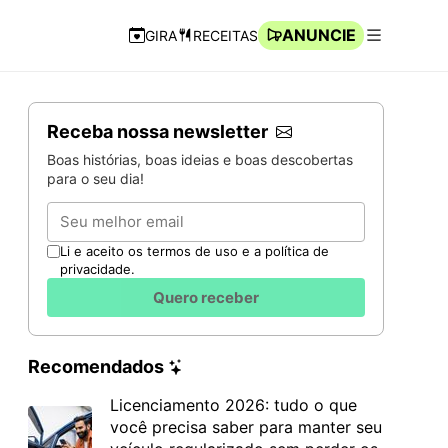
ANUNCIE
GIRA
RECEITAS
Navegação Rápida
Abrir men
Receba nossa newsletter
Boas histórias, boas ideias e boas descobertas
para o seu dia!
Email
Li e aceito os termos de uso e a política de
privacidade.
Quero receber
Recomendados
Licenciamento 2026: tudo o que
você precisa saber para manter seu