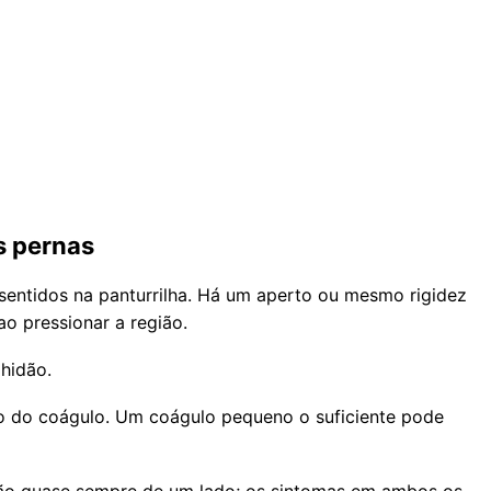
s pernas
sentidos na panturrilha. Há um aperto ou mesmo rigidez
ao pressionar a região.
hidão.
o do coágulo. Um coágulo pequeno o suficiente pode
tão quase sempre de um lado; os sintomas em ambos os