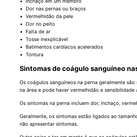
Inchaço em um membro
Dor nas pernas ou braços
Vermelhidão da pele
Dor no peito
Falta de ar
Tosse inexplicável
Batimentos cardíacos acelerados
Tontura
Sintomas de coágulo sanguíneo na
Os coágulos sanguíneos na perna geralmente são 
na área e pode haver vermelhidão e sensibilidade 
Os sintomas na perna incluem dor, inchaço, vermel
Geralmente, os sintomas estão ligados ao tamanh
não apresentar sintomas.
Outra coisa a ter em mente é que os coágulos es