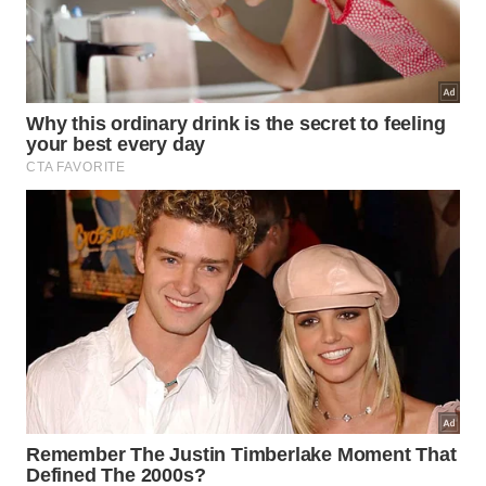
está sentando em uma cadeira, empurrando o
quadril para trás ao descer. Essa imagem mental
ajuda a manter o tronco mais ereto, os calcanhares
no chão e o peso distribuído corretamente. Levantar
os braços até a linha dos ombros durante a
execução
também pode ajudar o iniciante a
encontrar o equilíbrio.