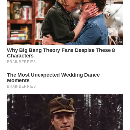
agachamento precisa de ajuste?
O corpo costuma avisar quando algo não está certo
na
execução
do agachamento. Dor nos joelhos
durante ou após o treino, desconforto na região
lombar e sensação de instabilidade ao descer são
sinais claros de que algum aspecto da
postura
correta
precisa ser revisto. Nesses casos, reduzir a
amplitude, diminuir a carga ou buscar orientação de
um profissional de educação física é sempre a
escolha mais inteligente.
Um
agachamento
bem executado não precisa ser o
mais profundo da sala, o mais carregado ou o mais
rápido. Ele precisa ser o mais controlado, o mais
estável e o mais seguro que aquela pessoa
consegue fazer naquele momento. Construir essa
base sólida, sem pressa e sem vaidade, é o que