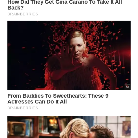
Veja a progressão mais segura para evoluir no
agachamento sem comprometer a saúde:
Começar com 5 a 10 repetições usando apenas o
peso corporal, priorizando a forma
Incluir exercícios de mobilidade de tornozelo e
quadril nos dias de treino de pernas
Avançar para o agachamento goblet, segurando
um halter na frente do peito
Adicionar carga na barra somente depois de
dominar bem o padrão de movimento
Aumentar o peso de forma progressiva, sempre
observando a qualidade da
execução
Quando é sinal de que a técnica do