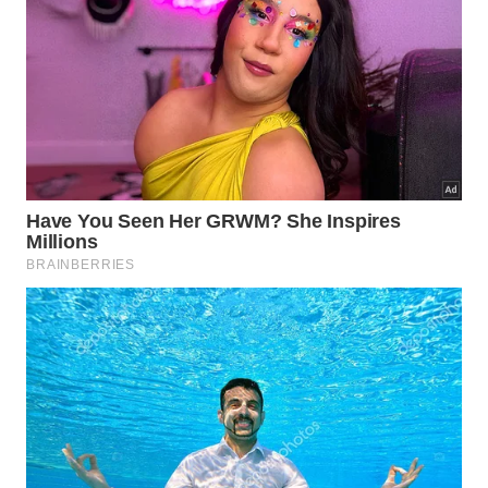
frequência no dia a dia da academia incluem:
Arredondar a lombar durante a descida, o que
eleva a pressão na coluna vertebral
Deixar os joelhos colapsarem para dentro, em
vez de mantê-los alinhados com os pés
Inclinar o tronco excessivamente para a frente,
sobrecarregando a região lombar
Descer e subir rápido demais, sem controle na
fase excêntrica do movimento
Levar o quadril muito à frente ao subir, gerando
hiperextensão e tensão desnecessária
Veja a seguir o vídeo do canal Rodrigo Zago
Treinador com mais de 600 mil visualizações dando
dicas para aplicar o agachamento de forma correta: