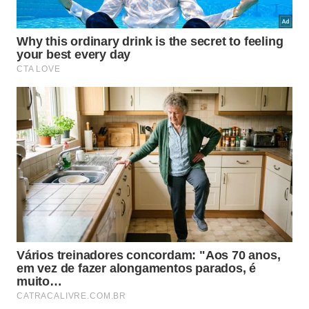
Como manter a estabilidade e o
controle durante o agachamento?
A base de uma
execução
segura começa antes
mesmo de dobrar os joelhos. O posicionamento dos
pés na largura dos ombros, com as pontas
levemente abertas para fora, cria uma base estável
que distribui o peso do corpo de forma equilibrada.
O abdômen contraído
durante todo o movimento é
outro ponto fundamental: o core ativo funciona