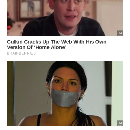
Evitar
lesões
no agachamento passa, em grande
parte, por respeitar um processo gradual de
aprendizado. Começar apenas com o peso do
próprio corpo, sem nenhuma carga adicional, é o
passo mais inteligente para quem está iniciando ou
retomando os treinos. Nessa fase, o foco deve estar
100% na
postura correta
: costas retas, joelhos
alinhados, calcanhar firme no chão e descida
controlada.