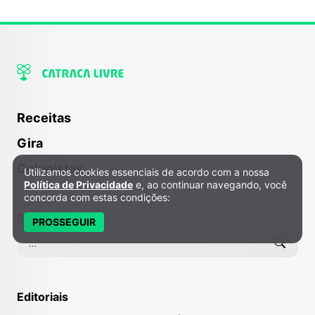
Receitas
Gira
Colunistas
Utilizamos cookies essenciais de acordo com a nossa
Política de Privacidade e Cookies
Política de Privacidade
e, ao continuar navegando, você
concorda com estas condições:
Buscar
PROSSEGUIR
Editoriais