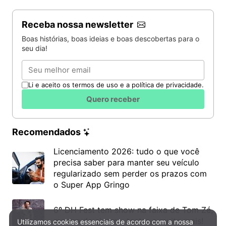
Receba nossa newsletter
Boas histórias, boas ideias e boas descobertas para o
seu dia!
Email
Li e aceito os termos de uso e a política de privacidade.
Quero receber
Recomendados
Licenciamento 2026: tudo o que você
precisa saber para manter seu veículo
regularizado sem perder os prazos com
o Super App Gringo
6º DH Fest tem show na faixa de Tom Zé,
mostra de cinema, teatro e muito mais!
Utilizamos cookies essenciais de acordo com a nossa
Política de Privacidade e Cookies