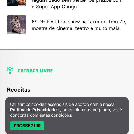
o Super App Gringo
6º DH Fest tem show na faixa de Tom Zé,
mostra de cinema, teatro e muito mais!
Receitas
Gira
Utilizamos cookies essenciais de acordo com a nossa
Política de Privacidade e Cookies
Política de Privacidade
e, ao continuar navegando, você
Colunistas
concorda com estas condições:
PROSSEGUIR
Buscar