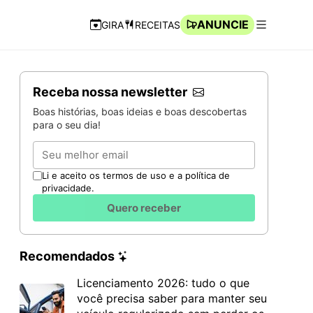
ANUNCIE
GIRA
RECEITAS
Navegação Rápida
Abrir men
Receba nossa newsletter
Boas histórias, boas ideias e boas descobertas
para o seu dia!
Email
Li e aceito os termos de uso e a política de
privacidade.
Quero receber
Recomendados
Licenciamento 2026: tudo o que
você precisa saber para manter seu