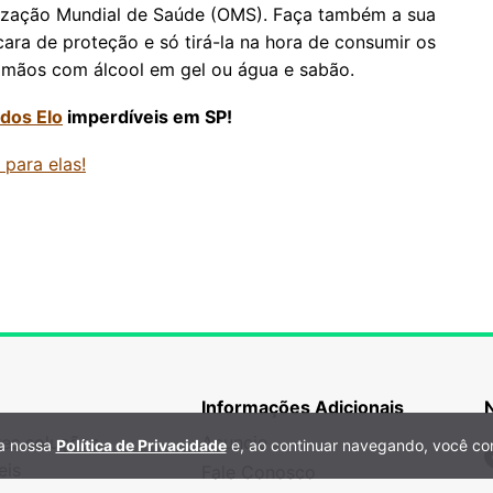
nização Mundial de Saúde (OMS). Faça também a sua
cara de proteção e só tirá-la na hora de consumir os
s mãos com álcool em gel ou água e sabão.
ados Elo
imperdíveis em SP!
 para elas!
Informações Adicionais
es soluções
Anuncie
 a nossa
Política de Privacidade
e, ao continuar navegando, você co
N
eis
Fale Conosco