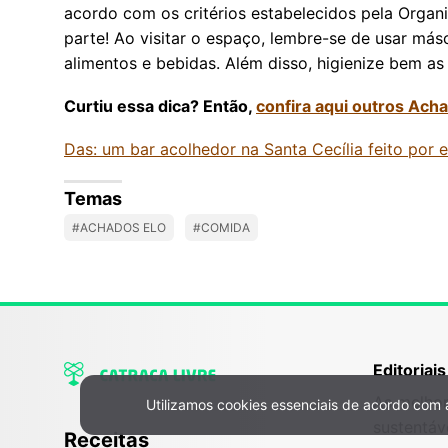
acordo com os critérios estabelecidos pela Orga
parte! Ao visitar o espaço, lembre-se de usar más
alimentos e bebidas. Além disso, higienize bem a
Curtiu essa dica? Então,
confira aqui outros Ach
Das: um bar acolhedor na Santa Cecília feito por e
Temas
#ACHADOS ELO
#COMIDA
Editoriais
As melhor
Utilizamos cookies essenciais de acordo com
Política de Privacidade e Cookies
sustentáv
Receitas