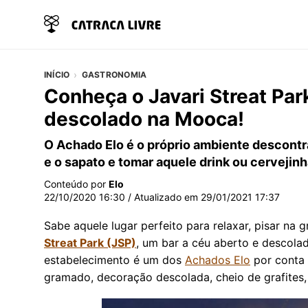
INÍCIO
GASTRONOMIA
Conheça o Javari Streat Par
descolado na Mooca!
O Achado Elo é o próprio ambiente descontraíd
e o sapato e tomar aquele drink ou cervejin
Conteúdo por
Elo
22/10/2020 16:30
/ Atualizado em
29/01/2021 17:37
Sabe aquele lugar perfeito para relaxar, pisar n
Streat Park (JSP)
, um bar a céu aberto e descola
estabelecimento é um dos
Achados Elo
por conta 
gramado, decoração descolada, cheio de grafites, 