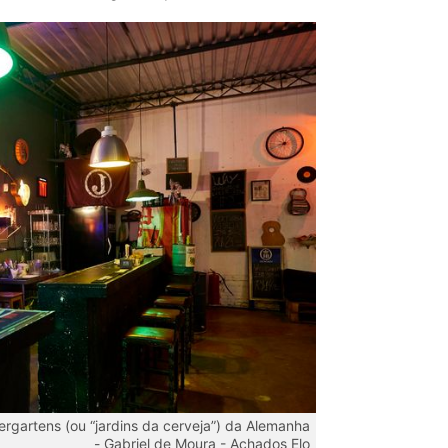
ergartens (ou “jardins da cerveja”) da Alemanha
-
Gabriel de Moura - Achados Elo