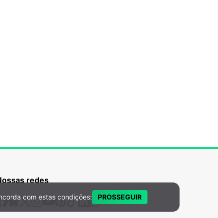
Nossas redes
ncorda com estas condições:
PROSSEGUIR
ossas Redes Sociais
Facebook
Bsky
X
Instagram
Youtube
Pinterest
Tiktok
Linkedin
Whatsapp