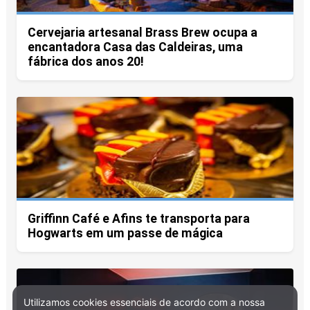
Cervejaria artesanal Brass Brew ocupa a
encantadora Casa das Caldeiras, uma
fábrica dos anos 20!
Griffinn Café e Afins te transporta para
Hogwarts em um passe de mágica
Utilizamos cookies essenciais de acordo com a nossa
Política de Privacidade e Cookies