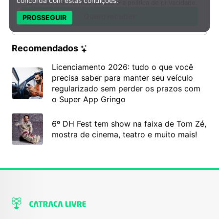
concorda com estas condições:
Li e aceito os termos de uso e a política de privacidade.
Quero receber
PROSSEGUIR
Recomendados
Licenciamento 2026: tudo o que você
precisa saber para manter seu veículo
regularizado sem perder os prazos com
o Super App Gringo
6º DH Fest tem show na faixa de Tom Zé,
mostra de cinema, teatro e muito mais!