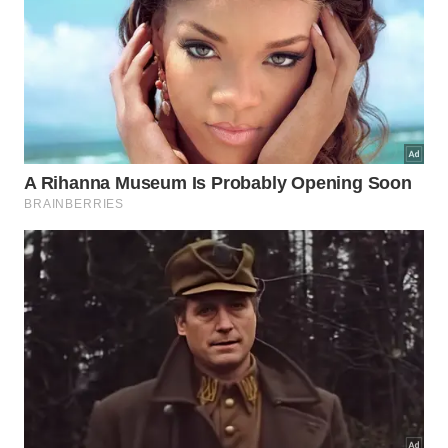
Porém, em 2019, a Food and Drug Administration
(FDA) – órgão norte-americano que faz o controle
de medicamentos e alimentos – alertou contra o uso
da terapia com ozônio.
O motivo é o mesmo que deixa entidade médicas
brasileiras com o pé atrás: a falta de um volume
suficiente de trabalhos científicos para concluir que
é eficaz ou segura para uso médico.