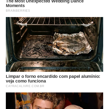
Um
estudo revisado em 2011
relata que a terapia
com ozônio teve efeitos terapêuticos nos seguintes
usos:
tratamento de artrite
Combate ao HIV e SARS
Desinfecção de feridas
Fortalecimento do sistema imunológico
Tratamento de doença isquêmica do coração
Tratamento de degeneração macular