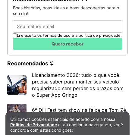
Boas histórias, boas ideias e boas descobertas para o
seu dia!
Email
Li e aceito os termos de uso e a política de privacidade.
Quero receber
Recomendados
Licenciamento 2026: tudo o que você
precisa saber para manter seu veículo
regularizado sem perder os prazos com
o Super App Gringo
6º DH Fest tem show na faixa de Tom Zé,
mostra de cinema, teatro e muito mais!
Utilizamos cookies essenciais de acordo com a nossa
Política de Privacidade e Cookies
Política de Privacidade
e, ao continuar navegando, você
concorda com estas condições: