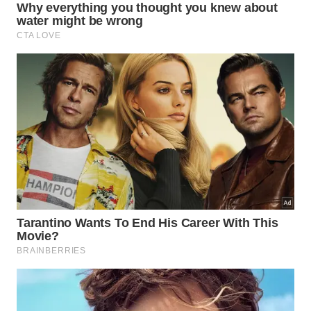
herpes de difícil controle.
O ozônio pode ser aplicado por diversas vias de
administração -
Igor Alecsander/istock
Hoje, a Ozonioterapia já faz parte dos tratamentos
pagos pelos planos de saúde dos governos, como é
o caso da Alemanha.