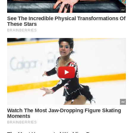
Segundo os adeptos da técnica, não importa qual
seja a doença, o sistema imunológico precisa de
oxigênio para reagir contra os invasores do corpo,
como bactérias, vírus, células cancerosas, e
promover a cura.
O que causa espanto, no entanto, é o número de
doenças que a ozonioterapia diz ser capaz de curar
e tratar:
mais de 200
, sendo algumas graves, como
câncer
e pneumonia.