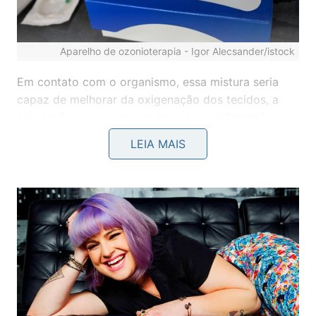
Aparelho de ozonioterapia -
Igor Alecsander/istock
Em contato com o organismo, essa mistura seria
capaz de melhorar da oxigenação dos tecidos, a
circulação sanguínea e reduzir dor e inflamação.
Além disso, o ozônio teria importantes
LEIA MAIS
propriedades bactericidas, fungicidas e antivirais.