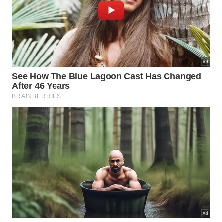
Canadá, México, China, em 23 estados dos EUA e
Cuba.
Alguns desses países, usam a ozonioterapia tópica
e sistêmica, que serve para tratamento de feridas e
doenças, como: pé diabético, hérnias discais, dores
crônicas, acidentes vasculares e infecções por