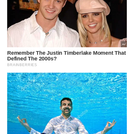
Tratamento do câncer
Até agora, entretanto, não dá para assegurar a
eficácia e segurança da terapia.
Terapia de ozônio e o sistema
imunológico
Um sistema imunológico funcionando normalmente
produz ozônio e outros antioxidantes para eliminar
os agentes patogênicos, como vírus e bactérias,
mas quando ele está sem oxigênio, fica
impossibilitado de de realizar essa tarefa.