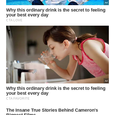
Assim, segundo a ozonioterapia, ao introduzir
ozônio no corpo, ele pode entrar nas células do
sistema imunológico e fazer com que ele volte a
funcionar adequadamente.
Além disso, a substância seria capaz de acionar o
metabolismo dos glóbulos vermelhos e melhorar a
liberação de oxigênio perto dos tecidos que mais
precisam.