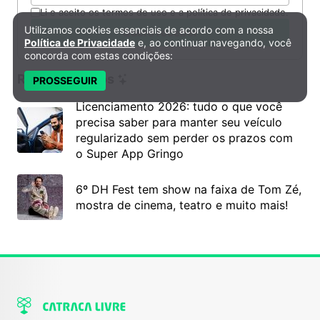
Li e aceito os termos de uso e a política de privacidade.
Utilizamos cookies essenciais de acordo com a nossa
Quero receber
Política de Privacidade e Cookies
Política de Privacidade
e, ao continuar navegando, você
concorda com estas condições:
Recomendados
PROSSEGUIR
Licenciamento 2026: tudo o que você
precisa saber para manter seu veículo
regularizado sem perder os prazos com
o Super App Gringo
6º DH Fest tem show na faixa de Tom Zé,
mostra de cinema, teatro e muito mais!