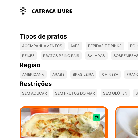
Tipos de pratos
ACOMPANHAMENTOS
AVES
BEBIDAS E DRINKS
BOL
PEIXES
PRATOS PRINCIPAIS
SALADAS
SOBREMESA
Região
AMERICANA
ÁRABE
BRASILEIRA
CHINESA
FRAN
Restrições
SEM AÇÚCAR
SEM FRUTOS DO MAR
SEM GLÚTEN
S