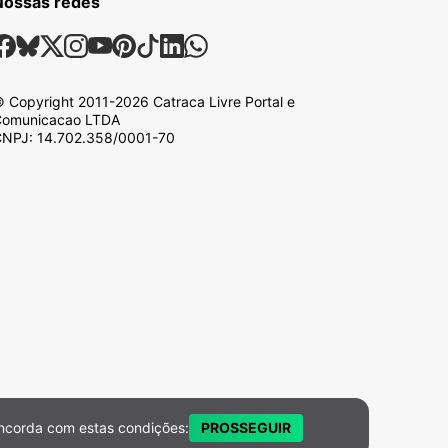
Nossas redes
ossas Redes Sociais
Facebook
Bsky
X
Instagram
Youtube
Pinterest
Tiktok
Linkedin
Whatsapp
 Copyright
2011-2026
Catraca Livre Portal e
omunicacao LTDA
NPJ: 14.702.358/0001-70
ncorda com estas condições:
PROSSEGUIR