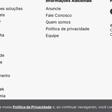
Informações Adicionais
es soluções
Anuncie
N
eis
Fale Conosco
r
Quem somos
©
Política de privacidade
C
C
nha
Equipe
o
a
ade
ze
o
imento
eek
mia
 a nossa
Política de Privacidade
e, ao continuar navegando, você co