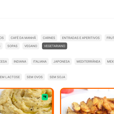
OS
CAFÉ DA MANHÃ
CARNES
ENTRADAS E APERITIVOS
FRU
S
SOPAS
VEGANO
VEGETARIANO
CESA
INDIANA
ITALIANA
JAPONESA
MEDITERRÂNEA
MEX
EM LACTOSE
SEM OVOS
SEM SOJA