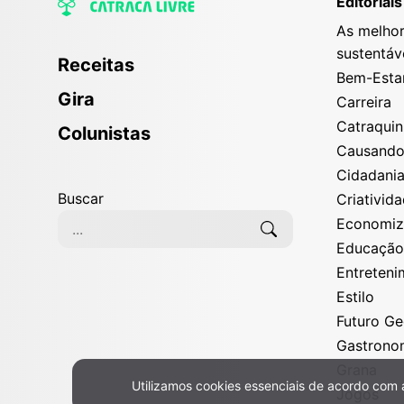
Editoriais
As melhor
sustentáv
Receitas
Bem-Esta
Gira
Carreira
Catraqui
Colunistas
Causand
Cidadani
Buscar
Criativid
Economi
Educaçã
Entreten
Estilo
Futuro G
Gastrono
Grana
Utilizamos cookies essenciais de acordo com
Jogos
Política de Privacidade e Cookies